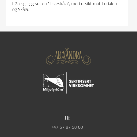
I 7. etg. ligg suiten "Lisjeskåla", med utsikt mot Lodalen
og Skåla.
Tlf:
+47 57 87 50 00