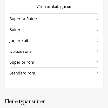
Våre romkategoriar
S
H
D
Superior Suiter
S
S
J
Suiter
L
J
D
Junior Suiter
K
Deluxe rom
Superior rom
Standard rom
Fleire typar suiter