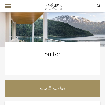
Suiter
Bestill rom her