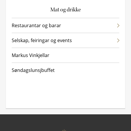
Mat og drikke
R
L
Restaurantar og barar
B
Selskap, feiringar og events
M
Markus Vinkjellar
Søndagslunsjbuffet
M