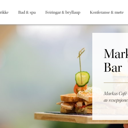
rikke
Bad & spa
Feiringar & bryllaup
Konferanse & møte
Mark
Bar
Markus Café o
av resepsjone