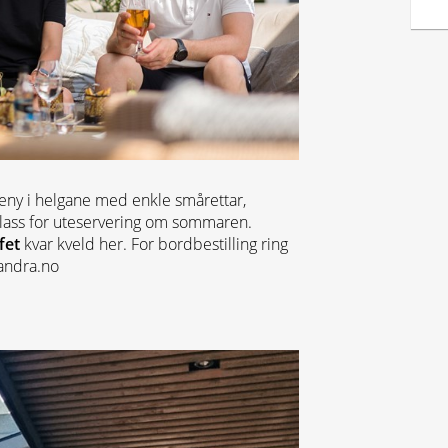
 meny i helgane med enkle smårettar,
 plass for uteservering om sommaren.
fet
kvar kveld her. For bordbestilling ring
andra.no