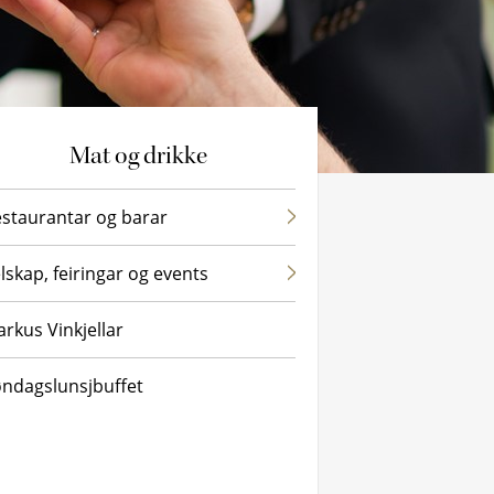
Mat og drikke
Restaura
Lokale f
staurantar og barar
Restaur
Bryllaup
lskap, feiringar og events
Markus C
Mat og d
rkus Vinkjellar
Café Za
ndagslunsjbuffet
Hoven R