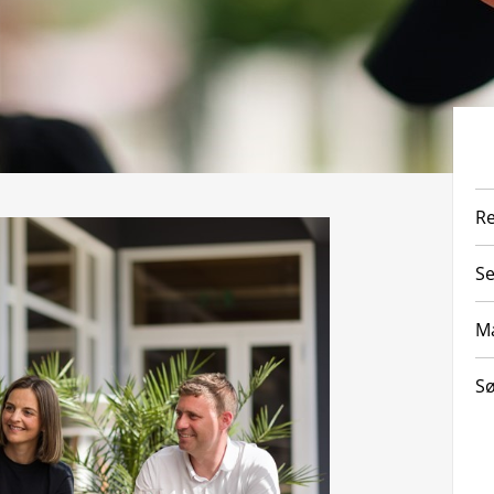
Re
Se
Ma
Sø