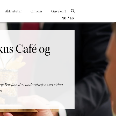
Aktivitetar
Om oss
Gåvekort
/
NO
EN
us Café og
g Bar finn du i underetasjen ved siden
n.